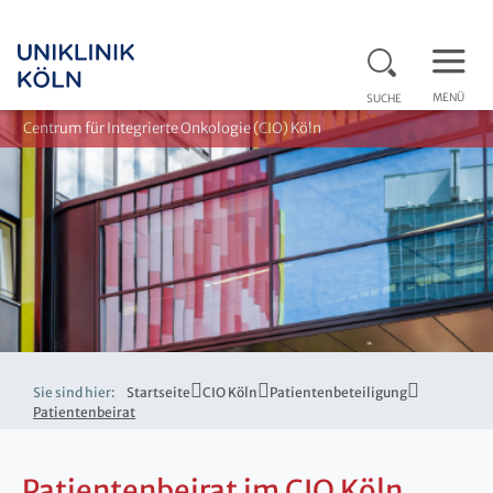
MENÜ
SUCHE
Centrum für Integrierte Onkologie (CIO) Köln
Sie sind hier:
Startseite
CIO Köln
Patientenbeteiligung
Patientenbeirat
Patientenbeirat im CIO Köln