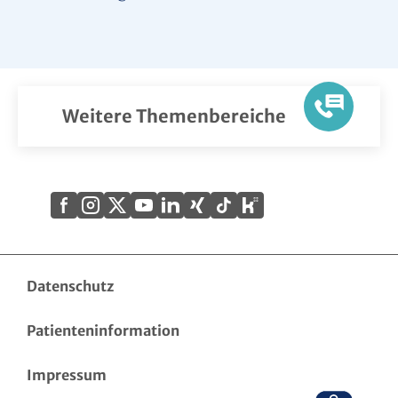
Weitere Themenbereiche
Xing
Kununu
Facebook
Instagram
X
YouTube
LinkedIn
Tiktok
(Twitter)
Datenschutz
Patienteninformation
Impressum