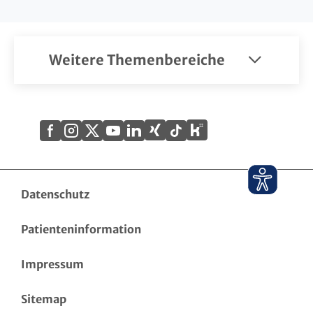
Weitere Themenbereiche
Xing
Kununu
Facebook
Instagram
X
YouTube
LinkedIn
Tiktok
(Twitter)
Datenschutz
Patienteninformation
Impressum
Sitemap