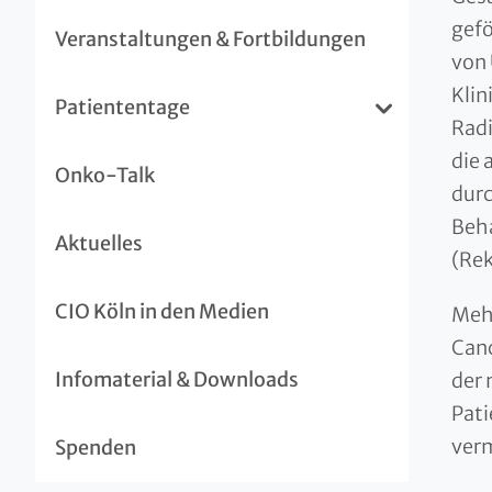
gefö
Veranstaltungen & Fortbildungen
von 
Klin
Patiententage
Radi
die 
Onko-Talk
durc
Beh
Aktuelles
(Rek
CIO Köln in den Medien
Mehr
Canc
Infomaterial & Downloads
der 
Pati
verm
Spenden