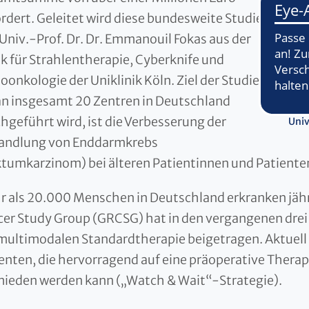
rdert. Geleitet wird diese bundesweite Studie
Univ.-Prof. Dr. Dr. Emmanouil Fokas aus der
ik für Strahlentherapie, Cyberknife und
oonkologie der Uniklinik Köln. Ziel der Studie,
an insgesamt 20 Zentren in Deutschland
hgeführt wird, ist die Verbesserung der
Univ
andlung von Enddarmkrebs
tumkarzinom) bei älteren Patientinnen und Patiente
 als 20.000 Menschen in Deutschland erkranken jähr
er Study Group (GRCSG) hat in den vergangenen dre
multimodalen Standardtherapie beigetragen. Aktuell li
enten, die hervorragend auf eine präoperative Therap
ieden werden kann („Watch & Wait“-Strategie).