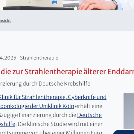
nsicht
04.2025
Strahlentherapie
die zur Strahlentherapie älterer Endd
nzierung durch Deutsche Krebshilfe
Klinik für Strahlentherapie, Cyberknife und
oonkologie der Uniklinik Köln
erhält eine
zügige Finanzierung durch die
Deutsche
shilfe
. Die klinische Studie wird mit einer
mtsumme von über einer Millionen Euro