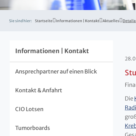
Sie sind hier:
Startseite
Informationen | Kontakt
Aktuelles
Detaila
Informationen | Kontakt
28.
Ansprechpartner auf einen Blick
Stu
Fina
Kontakt & Anfahrt
Die
Radi
CIO Lotsen
groß
Kreb
Tumorboards
Gesa