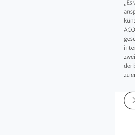
„Es 
ansp
küns
ACO/
gesu
inte
zwei
der 
zu e