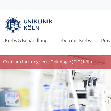
Psychoonkologie
Patientenbeteiligung
KLiK
Klinische Studien
Modellvorhaben
Krebs & Behandlung
Leben mit Krebs
Präv
Centrum für Integrierte Onkologie (CIO) Köln