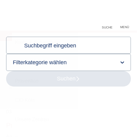
Forschung
Zuweiser
MENÜ
SUCHE
Centrum für Integrierte Onkologie (CIO) Köln
Sie sind hier:
Startseite
Informationen | Kontakt
Aktuelles
Detailansicht
03.01.2025
Medientipp
Prof. Heidenreich im EMJ-Interview
Ausblick auf zukünftige Therapieoptionen