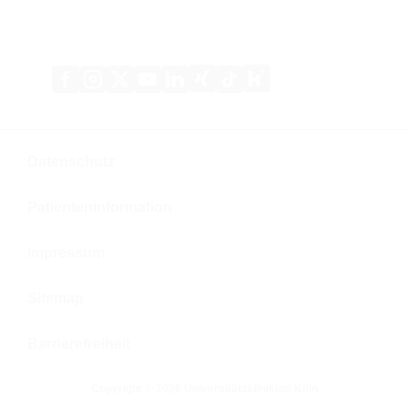
Xing
Kununu
Facebook
Instagram
X
YouTube
LinkedIn
Tiktok
(Twitter)
Datenschutz
Patienteninformation
Impressum
Sitemap
Barrierefreiheit
Copyright © 2026 Universitätsklinikum Köln